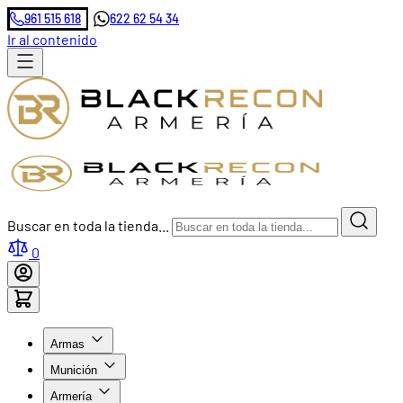
961 515 618
622 62 54 34
Ir al contenido
Buscar en toda la tienda...
0
Armas
Munición
Armería