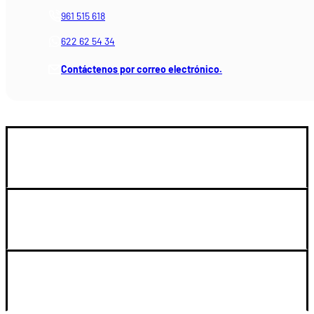
961 515 618
622 62 54 34
Contáctenos por correo electrónico.
GUIA DE COMPRA
SOPORTE
LEGAL Y CUENTA