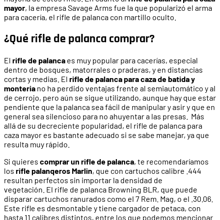
mayor
, la empresa Savage Arms fue la que popularizó el arma
para cacería, el rifle de palanca con martillo oculto.
¿Qué rifle de palanca comprar?
El
rifle de palanca
es muy popular para cacerías, especial
dentro de bosques, matorrales o praderas, y en distancias
cortas y medias. El
rifle de palanca para caza de batida y
monteria
no ha perdido ventajas frente al semiautomático y al
de cerrojo, pero aún se sigue utilizando, aunque hay que estar
pendiente que la palanca sea fácil de manipular y asir y que en
general sea silencioso para no ahuyentar a las presas. Más
allá de su decreciente popularidad, el rifle de palanca para
caza mayor es bastante adecuado si se sabe manejar, ya que
resulta muy rápido.
Si quieres
comprar un rifle de palanca
, te recomendaríamos
los
rifle palanqeros Marlin
, que con cartuchos calibre .444
resultan perfectos sin importar la densidad de
vegetación. El rifle de palanca Browning BLR, que puede
disparar cartuchos ranurados como el 7 Rem. Mag, o el .30.06.
Este rifle es desmontable y tiene cargador de petaca, con
hasta 11 calibres distintos, entre los que podemos mencionar