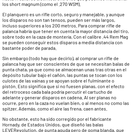
los short magnum (como el .270 WSM).
El planquero es un rifle corto, seguro y manejable, y aunque
los disparos no son tan tensos, pueden ser más largos,
incluso superiores a los 200 metros. Para comprar rifle de
palanca habría que tener en cuenta la mayor distancia del tiro,
sobre todo en la caza de montería. Con el calibre .44 Rem Mag
se pueden conseguir estos disparos a media distancia con
bastante poder de parada.
Sin embargo (todo hay que decirlo), al comprar un rifle de
palanca hay que ser conscientes de que se necesitan balas de
punta chata, ya que como se almacenan unas tras otras en el
depósito tubular bajo el cañón, las puntas se tocan con los
culotes de las vainas y se apoyan sobre el fulminante o
pistón. Esto significa que si no fuesen planas, con el efecto
del retroceso cada bala podría percutir el cartucho de
adelante y generar disparos en cadena. Al ser planas no
ocurre, pero en la caza no vuelan bien, o al menos no como las
spitzer. Además, como el aire las frena, caen antes.
No obstante, esto ha sido corregido por el fabricante
Hornady, de Estados Unidos, que diseñó las balas
LEVERevolution, de punta aguda pero de goma blanda, que