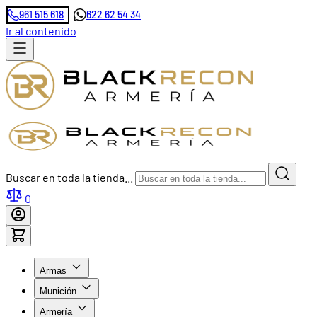
961 515 618
622 62 54 34
Ir al contenido
Buscar en toda la tienda...
0
Armas
Munición
Armería