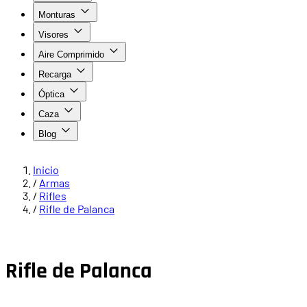
Monturas
Visores
Aire Comprimido
Recarga
Óptica
Caza
Blog
Inicio
/
Armas
/
Rifles
/
Rifle de Palanca
Rifle de Palanca