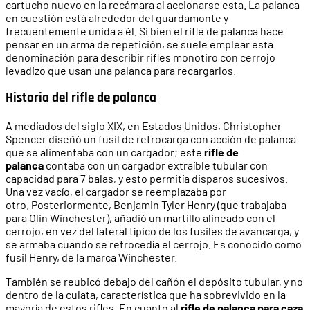
cartucho nuevo en la recámara al accionarse esta. La palanca
en cuestión está alrededor del guardamonte y
frecuentemente unida a él. Si bien el rifle de palanca hace
pensar en un arma de repetición, se suele emplear esta
denominación para describir rifles monotiro con cerrojo
levadizo que usan una palanca para recargarlos.
Historia del rifle de palanca
A mediados del siglo XIX, en Estados Unidos, Christopher
Spencer diseñó un fusil de retrocarga con acción de palanca
que se alimentaba con un cargador; este
rifle de
palanca
contaba con un cargador extraíble tubular con
capacidad para 7 balas, y esto permitía disparos sucesivos.
Una vez vacío, el cargador se reemplazaba por
otro. Posteriormente, Benjamin Tyler Henry (que trabajaba
para Olin Winchester), añadió un martillo alineado con el
cerrojo, en vez del lateral típico de los fusiles de avancarga, y
se armaba cuando se retrocedía el cerrojo. Es conocido como
fusil Henry, de la marca Winchester.
También se reubicó debajo del cañón el depósito tubular, y no
dentro de la culata, característica que ha sobrevivido en la
mayoría de estos rifles. En cuanto al
rifle de palanca para caza