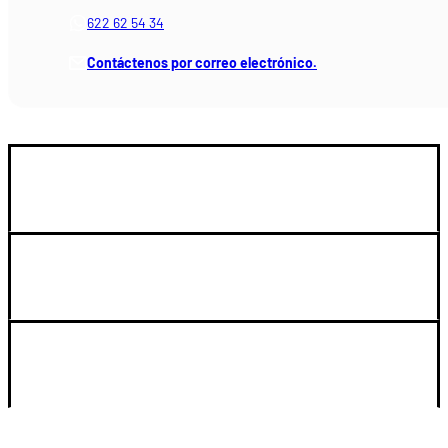
622 62 54 34
Contáctenos por correo electrónico.
GUIA DE COMPRA
SOPORTE
LEGAL Y CUENTA