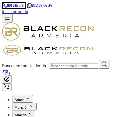
961 515 618
622 62 54 34
Ir al contenido
Buscar en toda la tienda...
0
Armas
Munición
Armería