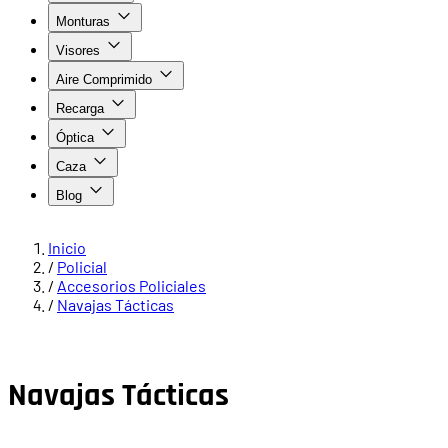
Monturas
Visores
Aire Comprimido
Recarga
Óptica
Caza
Blog
Inicio
/
Policial
/
Accesorios Policiales
/
Navajas Tácticas
Navajas Tácticas