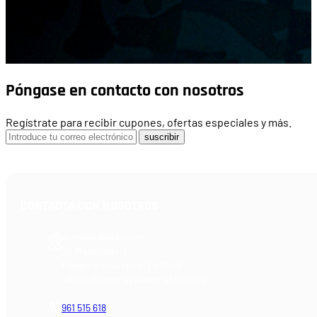
Póngase en contacto con nosotros
Regístrate para recibir cupones, ofertas especiales y más.
suscribir
CONTACTA CON NOSOTROS
Armería Blackrecon
C/ Planxistes, 1
Polígono Industrial "La Mina"
46200 Paiporta (Valencia) España
961 515 618