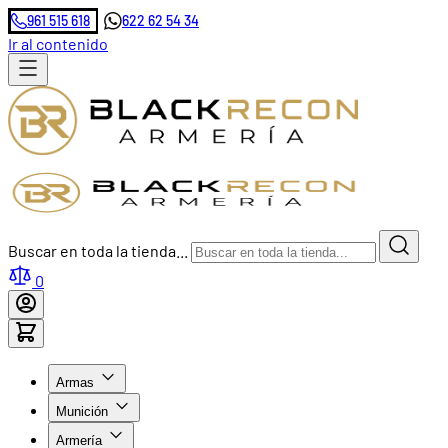
961 515 618
622 62 54 34
Ir al contenido
Buscar en toda la tienda...
0
Armas
Munición
Armería