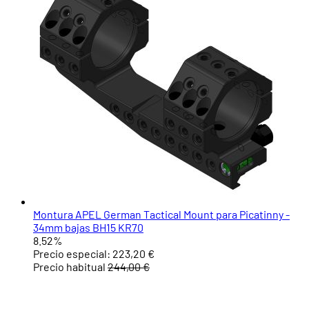
Montura APEL German Tactical Mount para Picatinny -
34mm bajas BH15 KR70
8.52%
Precio especial:
223,20 €
Precio habitual
244,00 €