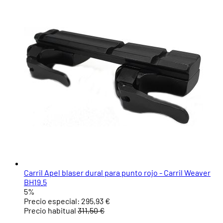
Carril Apel blaser dural para punto rojo - Carril Weaver
BH19.5
5%
Precio especial:
295,93 €
Precio habitual
311,50 €