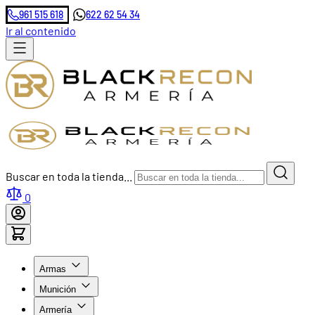
961 515 618
622 62 54 34
Ir al contenido
Buscar en toda la tienda...
0
Armas
Munición
Armería