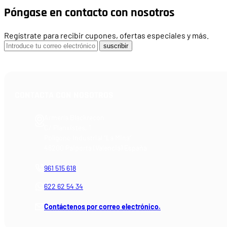
Póngase en contacto con nosotros
Regístrate para recibir cupones, ofertas especiales y más.
suscribir
CONTACTA CON NOSOTROS
Armería Blackrecon
C/ Planxistes, 1
Polígono Industrial "La Mina"
46200 Paiporta (Valencia) España
961 515 618
622 62 54 34
Contáctenos por correo electrónico.