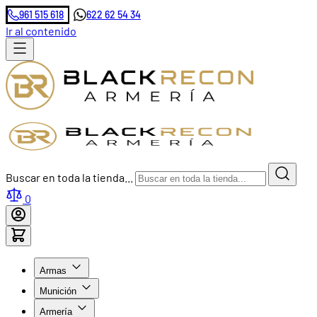
961 515 618
622 62 54 34
Ir al contenido
Buscar en toda la tienda...
0
Armas
Munición
Armería