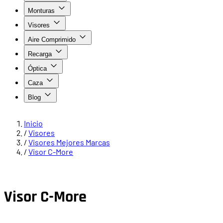
Monturas
Visores
Aire Comprimido
Recarga
Óptica
Caza
Blog
Inicio
/
Visores
/
Visores Mejores Marcas
/
Visor C-More
Visor C-More