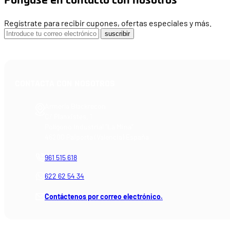
Regístrate para recibir cupones, ofertas especiales y más.
suscribir
CONTACTA CON NOSOTROS
Armería Blackrecon
C/ Planxistes, 1
Polígono Industrial "La Mina"
46200 Paiporta (Valencia) España
961 515 618
622 62 54 34
Contáctenos por correo electrónico.