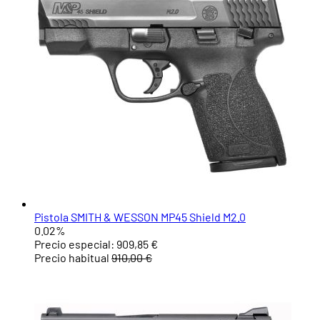
Pistola SMITH & WESSON MP45 Shield M2.0
0.02%
Precio especial:
909,85 €
Precio habitual
910,00 €