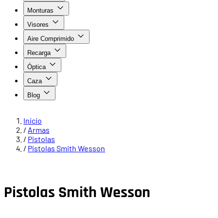
Monturas
Visores
Aire Comprimido
Recarga
Óptica
Caza
Blog
Inicio
/
Armas
/
Pistolas
/
Pistolas Smith Wesson
Pistolas Smith Wesson