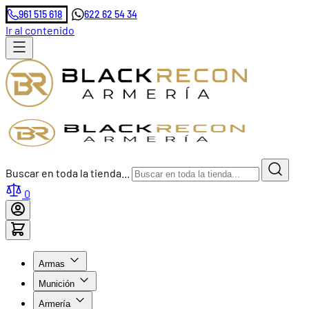
961 515 618
622 62 54 34
Ir al contenido
Buscar en toda la tienda...
0
Armas
Munición
Armería