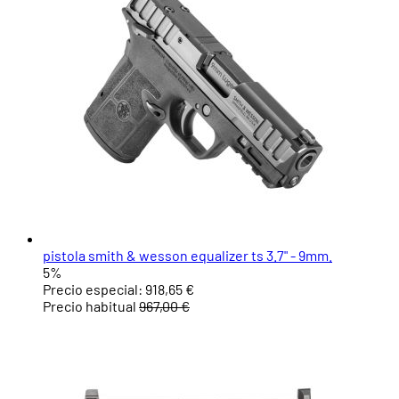
pistola smith & wesson equalizer ts 3.7" - 9mm.
5%
Precio especial:
918,65 €
Precio habitual
967,00 €