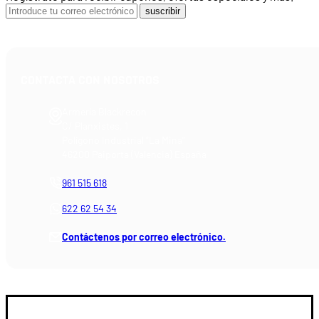
suscribir
CONTACTA CON NOSOTROS
Armería Blackrecon
C/ Planxistes, 1
Polígono Industrial "La Mina"
46200 Paiporta (Valencia) España
961 515 618
622 62 54 34
Contáctenos por correo electrónico.