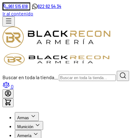
961 515 618
622 62 54 34
Ir al contenido
Buscar en toda la tienda...
0
Armas
Munición
Armería