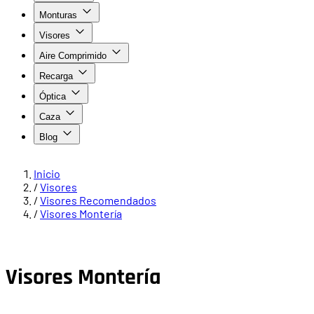
Monturas
Visores
Aire Comprimido
Recarga
Óptica
Caza
Blog
Inicio
/
Visores
/
Visores Recomendados
/
Visores Montería
Visores Montería