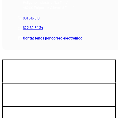
Polígono Industrial "La Mina"
46200 Paiporta (Valencia) España
961 515 618
622 62 54 34
Contáctenos por correo electrónico.
GUIA DE COMPRA
SOPORTE
LEGAL Y CUENTA