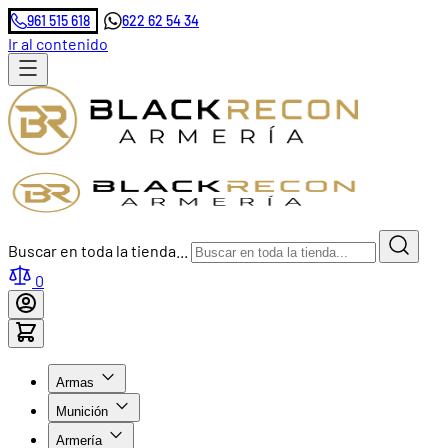
961 515 618
622 62 54 34
Ir al contenido
Buscar en toda la tienda...
0
Armas
Munición
Armería