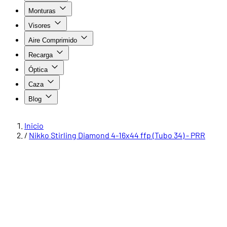
Monturas
Visores
Aire Comprimido
Recarga
Óptica
Caza
Blog
Inicio
/
Nikko Stirling Diamond 4-16x44 ffp (Tubo 34) - PRR