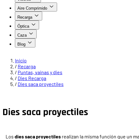
Aire Comprimido
Recarga
Óptica
Caza
Blog
Inicio
/
Recarga
/
Puntas, vainas y dies
/
Dies Recarga
/
Dies saca proyectiles
Dies saca proyectiles
Los
dies saca proyectiles
realizan la misma función que un ma