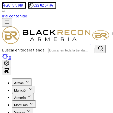
961 515 618
622 62 54 34
Ir al contenido
Buscar en toda la tienda...
0
Armas
Munición
Armería
Monturas
Visores