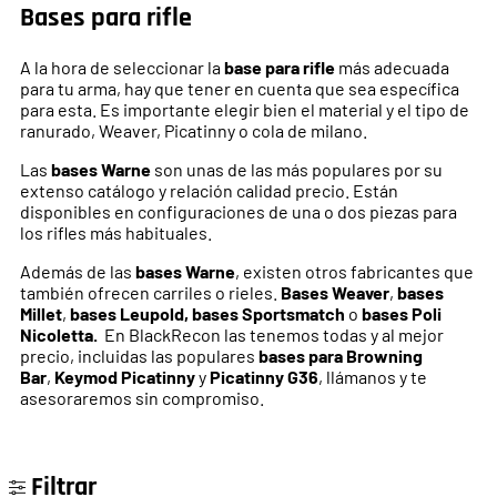
Bases para rifle
A la hora de seleccionar la
base para rifle
más adecuada
para tu arma, hay que tener en cuenta que sea específica
para esta. Es importante elegir bien el material y el tipo de
ranurado, Weaver, Picatinny o cola de milano.
Las
bases Warne
son unas de las más populares por su
extenso catálogo y relación calidad precio. Están
disponibles en configuraciones de una o dos piezas para
los rifles más habituales.
Además de las
bases Warne
, existen otros fabricantes que
también ofrecen carriles o rieles.
Bases Weaver
,
bases
Millet
,
bases Leupold, b
ases Sportsmatch
o
bases Poli
Nicoletta.
En BlackRecon las tenemos todas y al mejor
precio, incluidas las populares
bases para Browning
Bar
,
Keymod Picatinny
y
Picatinny G36
, llámanos y te
asesoraremos sin compromiso.
Filtrar