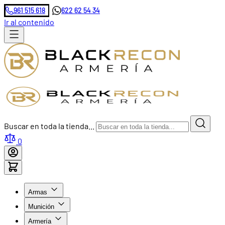
961 515 618
622 62 54 34
Ir al contenido
Buscar en toda la tienda...
0
Armas
Munición
Armería