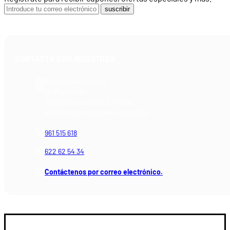
suscribir
CONTACTA CON NOSOTROS
Armería Blackrecon
C/ Planxistes, 1
Polígono Industrial "La Mina"
46200 Paiporta (Valencia) España
961 515 618
622 62 54 34
Contáctenos por correo electrónico.