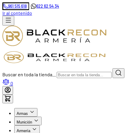
961 515 618
622 62 54 34
Ir al contenido
Buscar en toda la tienda...
0
Armas
Munición
Armería