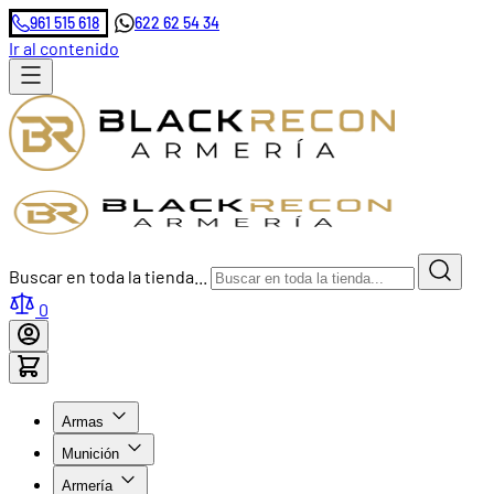
961 515 618
622 62 54 34
Ir al contenido
Buscar en toda la tienda...
0
Armas
Munición
Armería