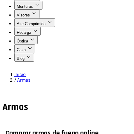
Monturas
Visores
Aire Comprimido
Recarga
Óptica
Caza
Blog
Inicio
/
Armas
Armas
Comprar armas de fuego online