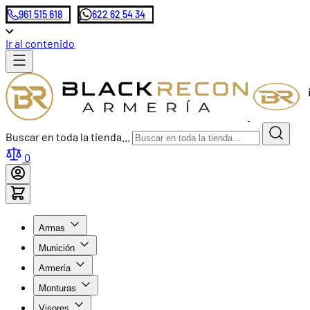
961 515 618
622 62 54 34
Ir al contenido
Buscar en toda la tienda...
0
Armas
Munición
Armería
Monturas
Visores