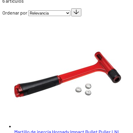
6
artículos
Ordenar por
Martillo de inercia Hornady Impact Bullet Puller LNL