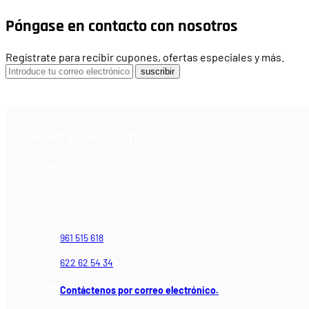
Póngase en contacto con nosotros
Regístrate para recibir cupones, ofertas especiales y más.
suscribir
CONTACTA CON NOSOTROS
Armería Blackrecon
C/ Planxistes, 1
Polígono Industrial "La Mina"
46200 Paiporta (Valencia) España
961 515 618
622 62 54 34
Contáctenos por correo electrónico.