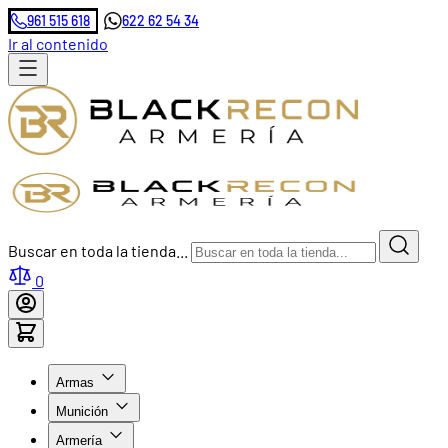
961 515 618
622 62 54 34
Ir al contenido
Buscar en toda la tienda...
0
Armas
Munición
Armería