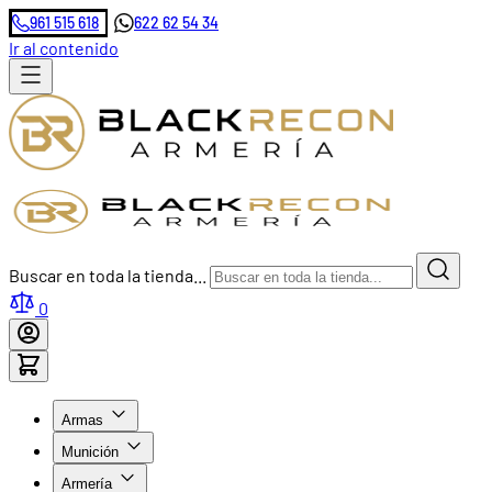
961 515 618
622 62 54 34
Ir al contenido
Buscar en toda la tienda...
0
Armas
Munición
Armería