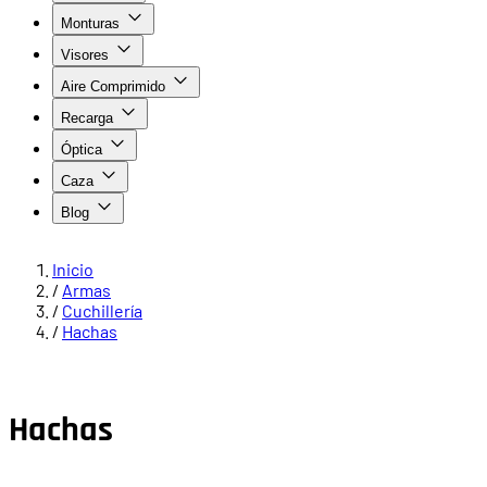
Monturas
Visores
Aire Comprimido
Recarga
Óptica
Caza
Blog
Inicio
/
Armas
/
Cuchillería
/
Hachas
Hachas