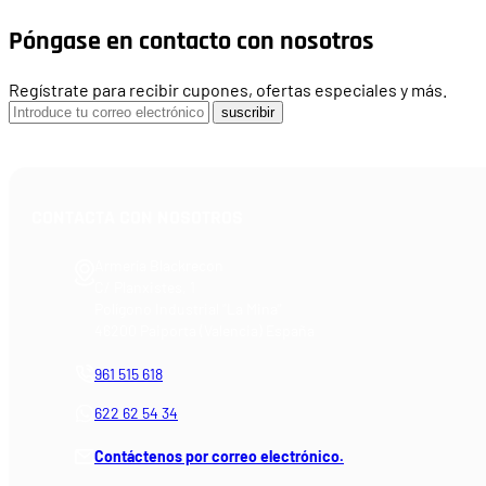
Póngase en contacto con nosotros
Regístrate para recibir cupones, ofertas especiales y más.
suscribir
CONTACTA CON NOSOTROS
Armería Blackrecon
C/ Planxistes, 1
Polígono Industrial "La Mina"
46200 Paiporta (Valencia) España
961 515 618
622 62 54 34
Contáctenos por correo electrónico.