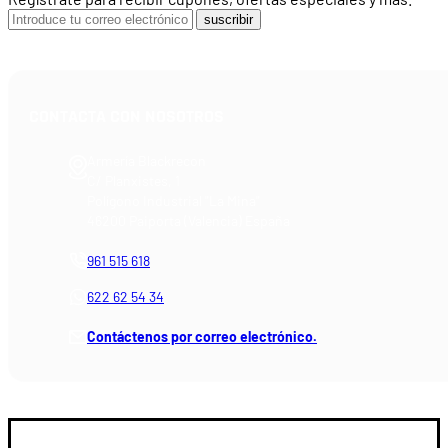
suscribir
CONTACTA CON NOSOTROS
Armería Blackrecon
C/ Planxistes, 1
Polígono Industrial "La Mina"
46200 Paiporta (Valencia) España
961 515 618
622 62 54 34
Contáctenos por correo electrónico.