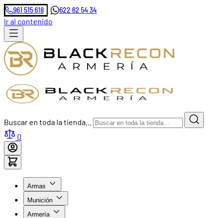
961 515 618
622 62 54 34
Ir al contenido
Buscar en toda la tienda...
0
Armas
Munición
Armería