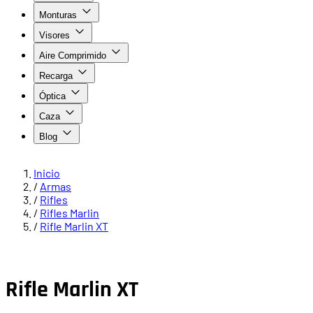
Monturas
Visores
Aire Comprimido
Recarga
Óptica
Caza
Blog
Inicio
/
Armas
/
Rifles
/
Rifles Marlin
/
Rifle Marlin XT
Rifle Marlin XT