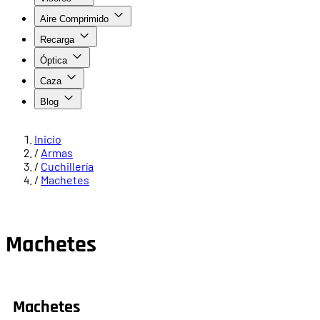
Aire Comprimido
Recarga
Óptica
Caza
Blog
Inicio
/
Armas
/
Cuchillería
/
Machetes
Machetes
Machetes