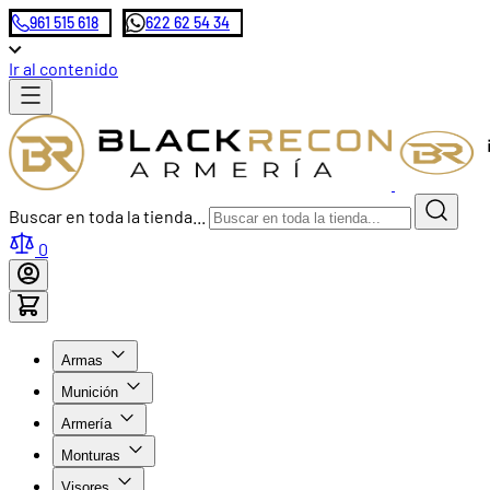
961 515 618
622 62 54 34
Ir al contenido
Buscar en toda la tienda...
0
Armas
Munición
Armería
Monturas
Visores