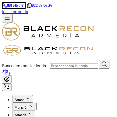
961 515 618
622 62 54 34
Ir al contenido
Buscar en toda la tienda...
0
Armas
Munición
Armería