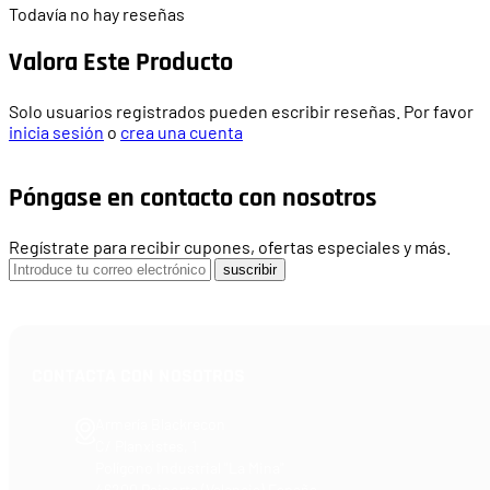
Todavía no hay reseñas
Valora Este Producto
Solo usuarios registrados pueden escribir reseñas. Por favor
inicia sesión
o
crea una cuenta
Póngase en contacto con nosotros
Regístrate para recibir cupones, ofertas especiales y más.
suscribir
CONTACTA CON NOSOTROS
Armería Blackrecon
C/ Planxistes, 1
Polígono Industrial "La Mina"
46200 Paiporta (Valencia) España