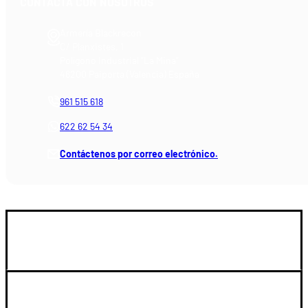
CONTACTA CON NOSOTROS
Armería Blackrecon
C/ Planxistes, 1
Polígono Industrial "La Mina"
46200 Paiporta (Valencia) España
961 515 618
622 62 54 34
Contáctenos por correo electrónico.
GUIA DE COMPRA
SOPORTE