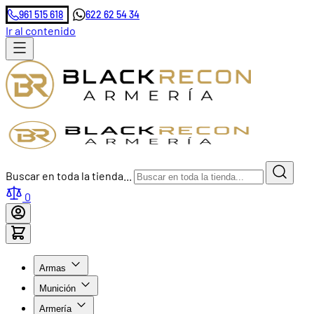
961 515 618
622 62 54 34
Ir al contenido
Buscar en toda la tienda...
0
Armas
Munición
Armería