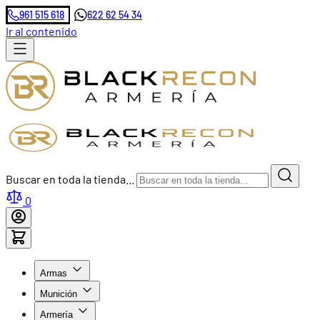
961 515 618
622 62 54 34
Ir al contenido
Buscar en toda la tienda...
0
Armas
Munición
Armería