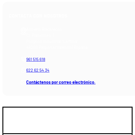
CONTACTA CON NOSOTROS
Armería Blackrecon
C/ Planxistes, 1
Polígono Industrial "La Mina"
46200 Paiporta (Valencia) España
961 515 618
622 62 54 34
Contáctenos por correo electrónico.
GUIA DE COMPRA