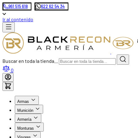
961 515 618
622 62 54 34
Ir al contenido
Buscar en toda la tienda...
0
Armas
Munición
Armería
Monturas
Visores