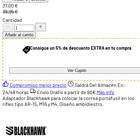
37,00 €
38,95 €
Cantidad
Añadir al carrito
Consigue un 5% de descuento EXTRA en tu compra
Ver Cupón
Compromiso mejor precio
Saldrá Del Almacén En:
24/48 horas
Envío Gratis a partir de
60€
Más info
Adaptador Blackhawk para colocar la correa portafusil en los
rifles tipo AR-15, M16 y M4. Diseño ambidiestro.