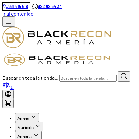
961 515 618
622 62 54 34
Ir al contenido
Buscar en toda la tienda...
0
Armas
Munición
Armería