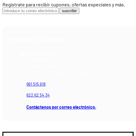
Regístrate para recibir cupones, ofertas especiales y más.
suscribir
CONTACTA CON NOSOTROS
Armería Blackrecon
C/ Planxistes, 1
Polígono Industrial "La Mina"
46200 Paiporta (Valencia) España
961 515 618
622 62 54 34
Contáctenos por correo electrónico.