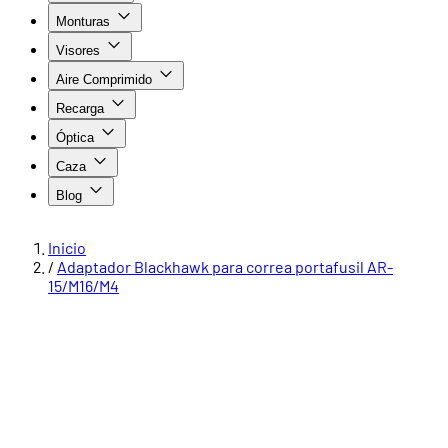
Monturas
Visores
Aire Comprimido
Recarga
Óptica
Caza
Blog
Inicio
/
Adaptador Blackhawk para correa portafusil AR-
15/M16/M4