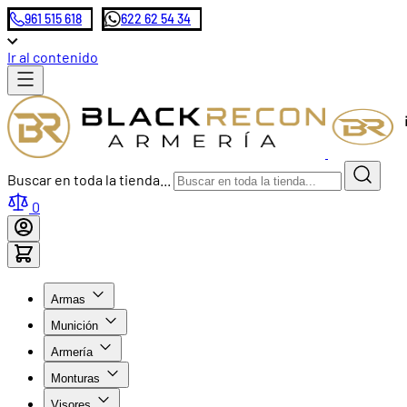
961 515 618
622 62 54 34
Ir al contenido
Buscar en toda la tienda...
0
Armas
Munición
Armería
Monturas
Visores