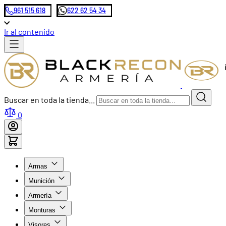
961 515 618
622 62 54 34
Ir al contenido
Buscar en toda la tienda...
0
Armas
Munición
Armería
Monturas
Visores