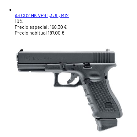
AS CO2 HK VP9 1,3 JL, M12
10%
Precio especial:
168,30 €
Precio habitual
187,00 €