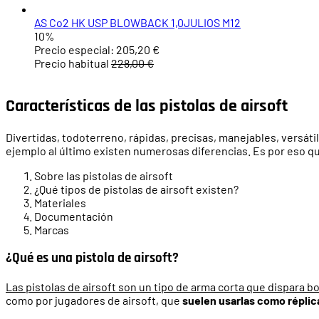
AS Co2 HK USP BLOWBACK 1,0JULIOS M12
10%
Precio especial:
205,20 €
Precio habitual
228,00 €
Características de las pistolas de airsoft
Divertidas, todoterreno, rápidas, precisas, manejables, versát
ejemplo al último existen numerosas diferencias. Es por eso q
Sobre las pistolas de airsoft
¿Qué tipos de pistolas de airsoft existen?
Materiales
Documentación
Marcas
¿Qué es una pistola de airsoft?
Las pistolas de airsoft son un tipo de arma corta que dispara b
como por jugadores de airsoft, que
suelen usarlas como réplic