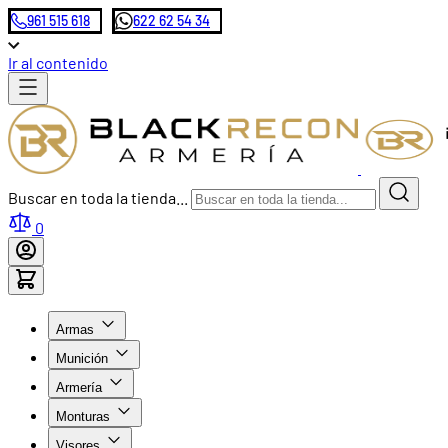
961 515 618
622 62 54 34
Ir al contenido
Buscar en toda la tienda...
0
Armas
Munición
Armería
Monturas
Visores