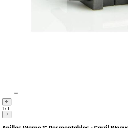
1
/
1
Anillas Warne 1" Desmontables - Carril Weaver