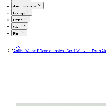
Aire Comprimido
Recarga
Óptica
Caza
Blog
Inicio
/
Anillas Warne 1" Desmontables - Carril Weaver - Extra Al