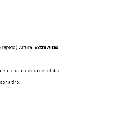
 rápido). Altura:
Extra Altas
.
uiere una montura de calidad.
r a tiro.