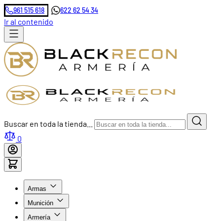
961 515 618
622 62 54 34
Ir al contenido
Buscar en toda la tienda...
0
Armas
Munición
Armería