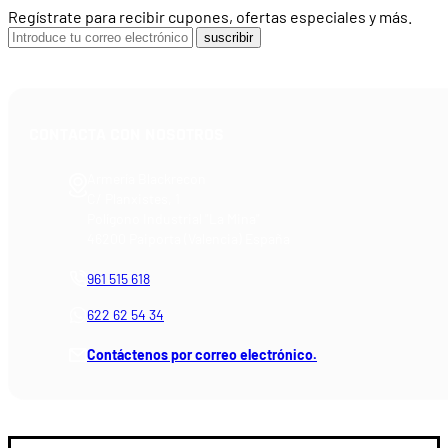
Regístrate para recibir cupones, ofertas especiales y más.
suscribir
CONTACTA CON NOSOTROS
Armería Blackrecon
C/ Planxistes, 1
Polígono Industrial "La Mina"
46200 Paiporta (Valencia) España
961 515 618
622 62 54 34
Contáctenos por correo electrónico.