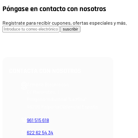
Póngase en contacto con nosotros
Regístrate para recibir cupones, ofertas especiales y más.
suscribir
CONTACTA CON NOSOTROS
Armería Blackrecon
C/ Planxistes, 1
Polígono Industrial "La Mina"
46200 Paiporta (Valencia) España
961 515 618
622 62 54 34