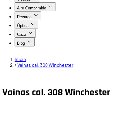
Aire Comprimido
Recarga
Óptica
Caza
Blog
Inicio
/
Vainas cal. 308 Winchester
Vainas cal. 308 Winchester