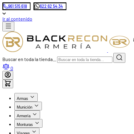
961 515 618
622 62 54 34
Ir al contenido
Buscar en toda la tienda...
0
Armas
Munición
Armería
Monturas
Visores