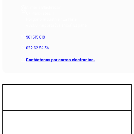
Armería Blackrecon
C/ Planxistes, 1
Polígono Industrial "La Mina"
46200 Paiporta (Valencia) España
961 515 618
622 62 54 34
Contáctenos por correo electrónico.
GUIA DE COMPRA
SOPORTE