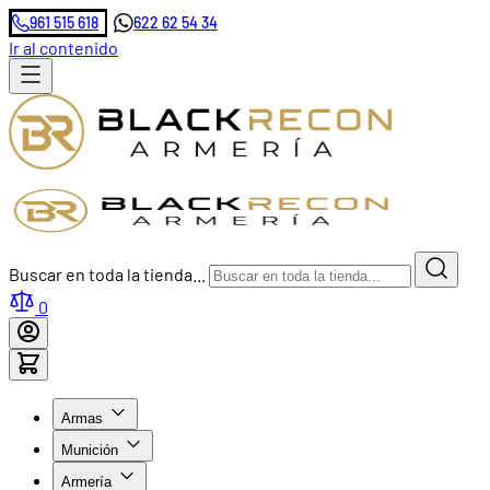
961 515 618
622 62 54 34
Ir al contenido
Buscar en toda la tienda...
0
Armas
Munición
Armería