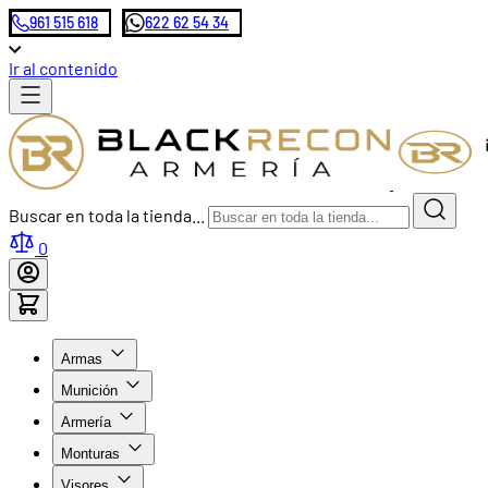
961 515 618
622 62 54 34
Ir al contenido
Buscar en toda la tienda...
0
Armas
Munición
Armería
Monturas
Visores