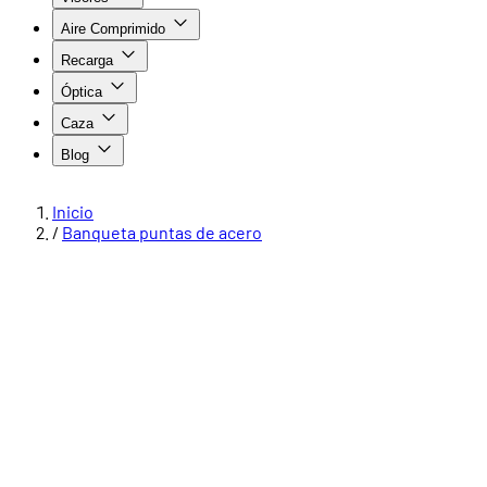
Aire Comprimido
Recarga
Óptica
Caza
Blog
Inicio
/
Banqueta puntas de acero