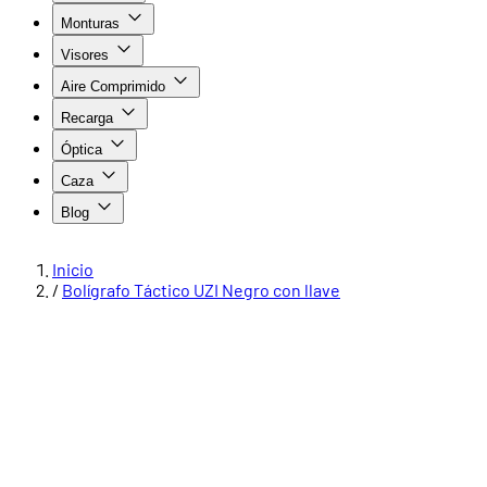
Monturas
Visores
Aire Comprimido
Recarga
Óptica
Caza
Blog
Inicio
/
Bolígrafo Táctico UZI Negro con llave