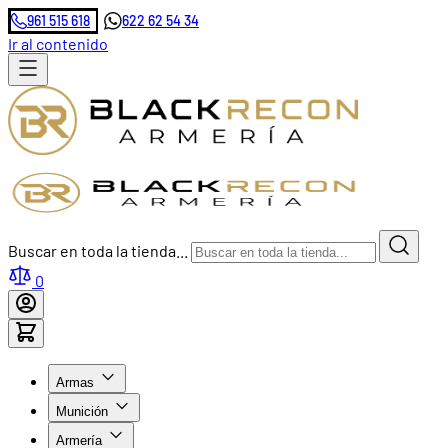
961 515 618
622 62 54 34
Ir al contenido
Buscar en toda la tienda...
0
Armas
Munición
Armería