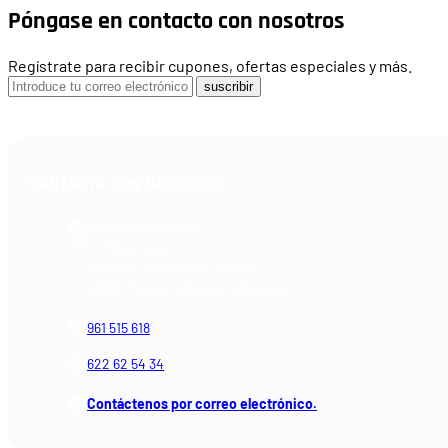
Póngase en contacto con nosotros
Regístrate para recibir cupones, ofertas especiales y más.
suscribir
CONTACTA CON NOSOTROS
Armería Blackrecon
C/ Planxistes, 1
Polígono Industrial "La Mina"
46200 Paiporta (Valencia) España
961 515 618
622 62 54 34
Contáctenos por correo electrónico.