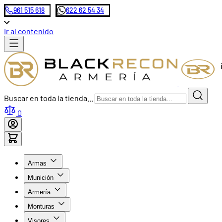
961 515 618
622 62 54 34
Ir al contenido
Buscar en toda la tienda...
0
Armas
Munición
Armería
Monturas
Visores