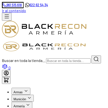
961 515 618
622 62 54 34
Ir al contenido
Buscar en toda la tienda...
0
Armas
Munición
Armería