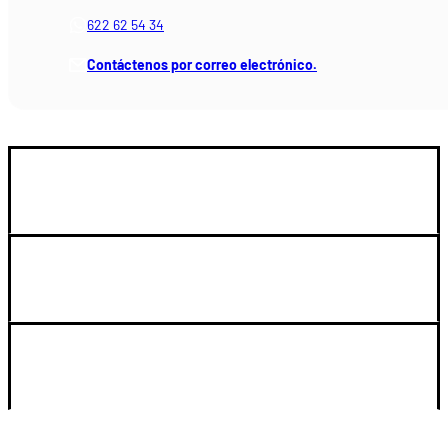
622 62 54 34
Contáctenos por correo electrónico.
GUIA DE COMPRA
SOPORTE
LEGAL Y CUENTA