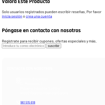
Valora Este Producto
Solo usuarios registrados pueden escribir reseñas. Por favor
inicia sesión
o
crea una cuenta
Póngase en contacto con nosotros
Regístrate para recibir cupones, ofertas especiales y más.
suscribir
CONTACTA CON NOSOTROS
Armería Blackrecon
C/ Planxistes, 1
Polígono Industrial "La Mina"
46200 Paiporta (Valencia) España
961 515 618