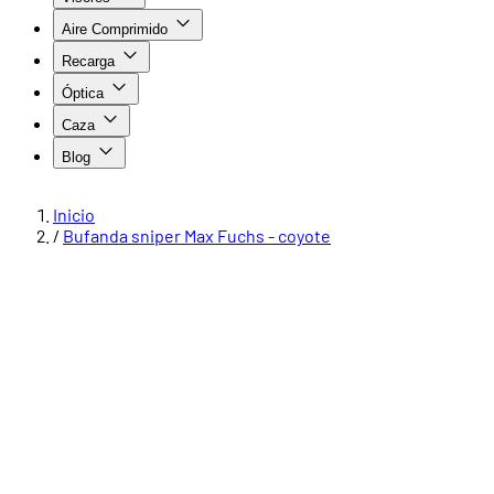
Aire Comprimido
Recarga
Óptica
Caza
Blog
Inicio
/
Bufanda sniper Max Fuchs - coyote