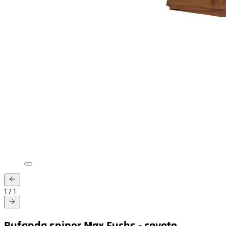
1
/
1
Bufanda sniper Max Fuchs - coyote