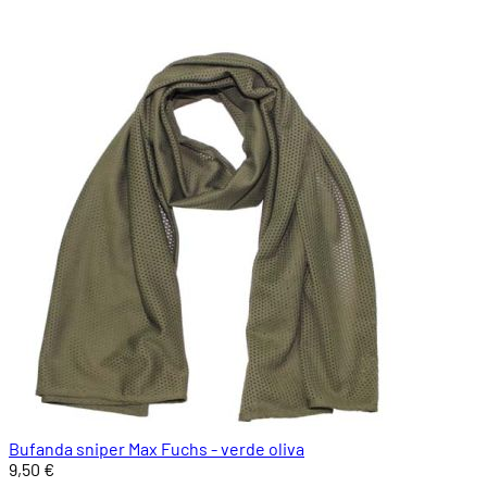
Bufanda sniper Max Fuchs - verde oliva
9,50 €