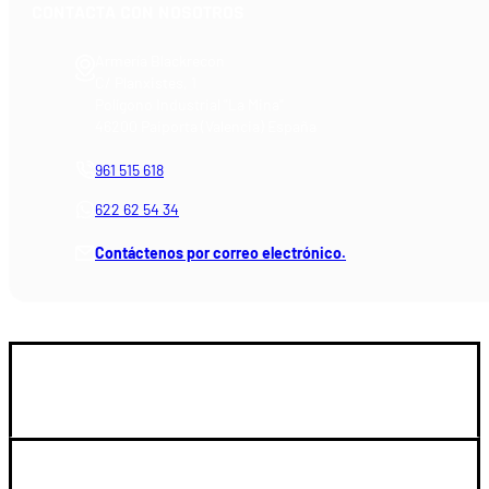
CONTACTA CON NOSOTROS
Armería Blackrecon
C/ Planxistes, 1
Polígono Industrial "La Mina"
46200 Paiporta (Valencia) España
961 515 618
622 62 54 34
Contáctenos por correo electrónico.
GUIA DE COMPRA
SOPORTE