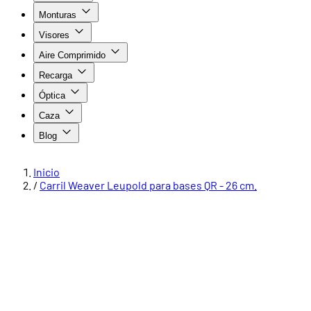
Monturas
Visores
Aire Comprimido
Recarga
Óptica
Caza
Blog
Inicio
/
Carril Weaver Leupold para bases QR - 26 cm.