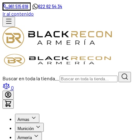
961 515 618
622 62 54 34
Ir al contenido
Buscar en toda la tienda...
0
Armas
Munición
Armería