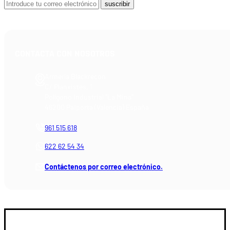
suscribir
CONTACTA CON NOSOTROS
Armería Blackrecon
C/ Planxistes, 1
Polígono Industrial "La Mina"
46200 Paiporta (Valencia) España
961 515 618
622 62 54 34
Contáctenos por correo electrónico.