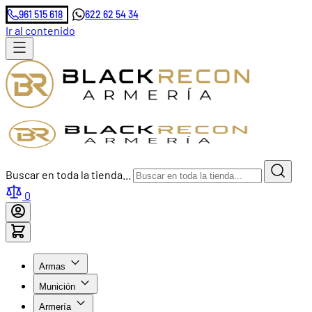
961 515 618
622 62 54 34
Ir al contenido
Buscar en toda la tienda...
0
Armas
Munición
Armería