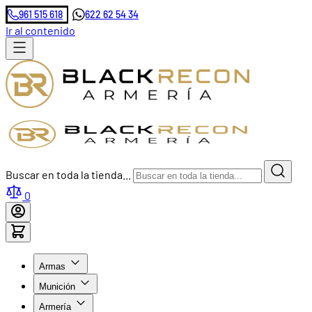
961 515 618
622 62 54 34
Ir al contenido
Buscar en toda la tienda...
0
Armas
Munición
Armería