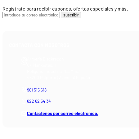
Regístrate para recibir cupones, ofertas especiales y más.
suscribir
CONTACTA CON NOSOTROS
Armería Blackrecon
C/ Planxistes, 1
Polígono Industrial "La Mina"
46200 Paiporta (Valencia) España
961 515 618
622 62 54 34
Contáctenos por correo electrónico.