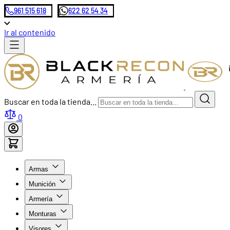
961 515 618
622 62 54 34
Ir al contenido
Buscar en toda la tienda...
0
Armas
Munición
Armería
Monturas
Visores