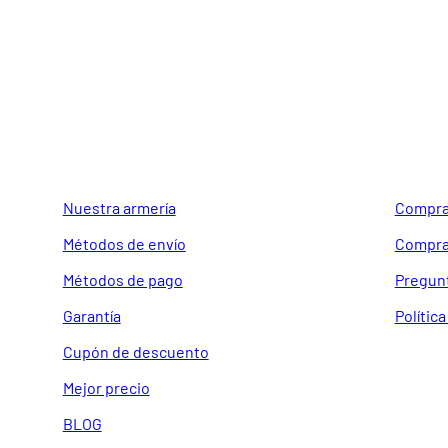
GUIA DE COMPRA
SOPORTE
Nuestra armería
Compra
Métodos de envío
Compra
Métodos de pago
Pregun
Garantía
Polític
Cupón de descuento
Mejor precio
BLOG