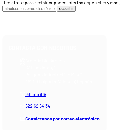
Regístrate para recibir cupones, ofertas especiales y más.
suscribir
CONTACTA CON NOSOTROS
Armería Blackrecon
C/ Planxistes, 1
Polígono Industrial "La Mina"
46200 Paiporta (Valencia) España
961 515 618
622 62 54 34
Contáctenos por correo electrónico.