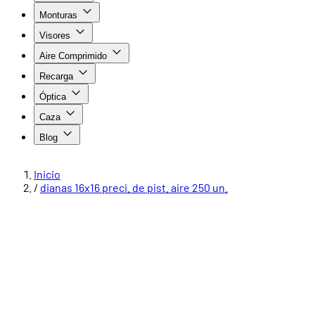
Monturas
Visores
Aire Comprimido
Recarga
Óptica
Caza
Blog
Inicio
/
dianas 16x16 preci. de pist. aire 250 un.