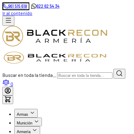
961 515 618
622 62 54 34
Ir al contenido
Buscar en toda la tienda...
0
Armas
Munición
Armería