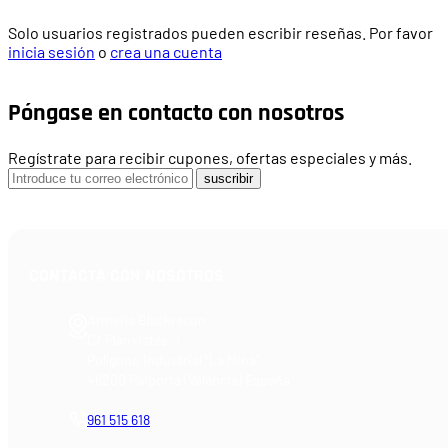
Solo usuarios registrados pueden escribir reseñas. Por favor
inicia sesión
o
crea una cuenta
Póngase en contacto con nosotros
Regístrate para recibir cupones, ofertas especiales y más.
suscribir
CONTACTA CON NOSOTROS
Armería Blackrecon
C/ Planxistes, 1
Polígono Industrial "La Mina"
46200 Paiporta (Valencia) España
961 515 618