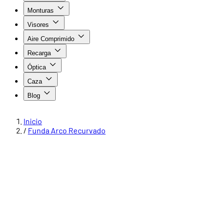
Monturas
Visores
Aire Comprimido
Recarga
Óptica
Caza
Blog
Inicio
/
Funda Arco Recurvado