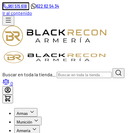
961 515 618
622 62 54 34
Ir al contenido
Buscar en toda la tienda...
0
Armas
Munición
Armería