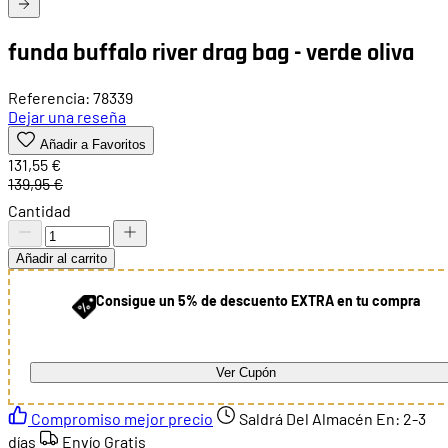
funda buffalo river drag bag - verde oliva
Referencia: 78339
Dejar una reseña
Añadir a Favoritos
131,55 €
139,95 €
Cantidad
Añadir al carrito
Consigue un 5% de descuento EXTRA en tu compra
Ver Cupón
Compromiso mejor precio
Saldrá Del Almacén En:
2-3
días
Envío Gratis