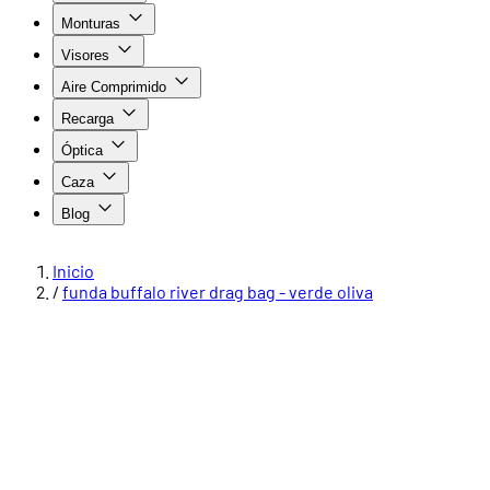
Monturas
Visores
Aire Comprimido
Recarga
Óptica
Caza
Blog
Inicio
/
funda buffalo river drag bag - verde oliva