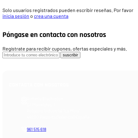
Solo usuarios registrados pueden escribir reseñas. Por favor
inicia sesión
o
crea una cuenta
Póngase en contacto con nosotros
Regístrate para recibir cupones, ofertas especiales y más.
suscribir
CONTACTA CON NOSOTROS
Armería Blackrecon
C/ Planxistes, 1
Polígono Industrial "La Mina"
46200 Paiporta (Valencia) España
961 515 618