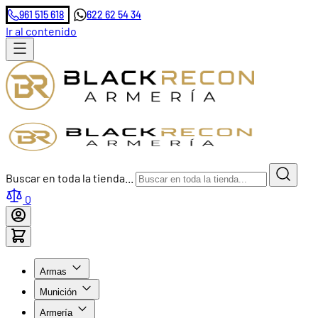
961 515 618
622 62 54 34
Ir al contenido
Buscar en toda la tienda...
0
Armas
Munición
Armería