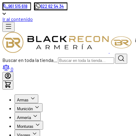
961 515 618
622 62 54 34
Ir al contenido
Buscar en toda la tienda...
0
Armas
Munición
Armería
Monturas
Visores