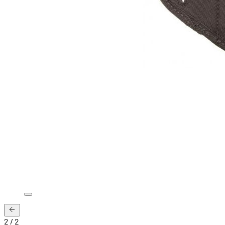
2
/
2