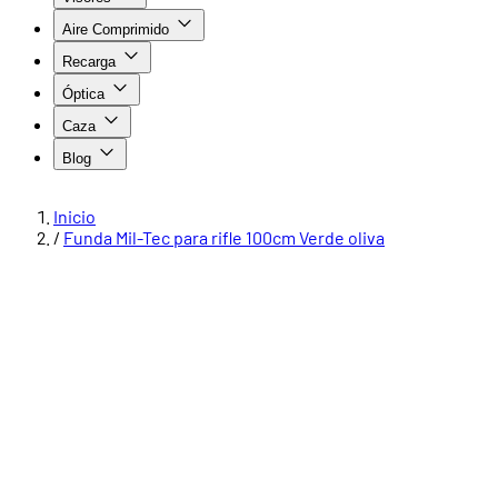
Aire Comprimido
Recarga
Óptica
Caza
Blog
Inicio
/
Funda Mil-Tec para rifle 100cm Verde oliva