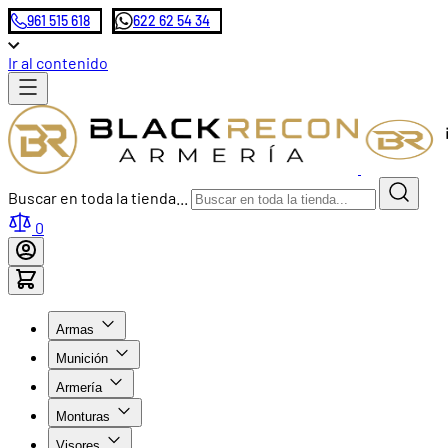
961 515 618
622 62 54 34
Ir al contenido
Buscar en toda la tienda...
0
Armas
Munición
Armería
Monturas
Visores