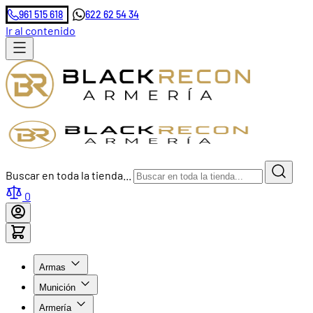
961 515 618
622 62 54 34
Ir al contenido
Buscar en toda la tienda...
0
Armas
Munición
Armería