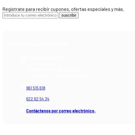
Regístrate para recibir cupones, ofertas especiales y más.
suscribir
CONTACTA CON NOSOTROS
Armería Blackrecon
C/ Planxistes, 1
Polígono Industrial "La Mina"
46200 Paiporta (Valencia) España
961 515 618
622 62 54 34
Contáctenos por correo electrónico.