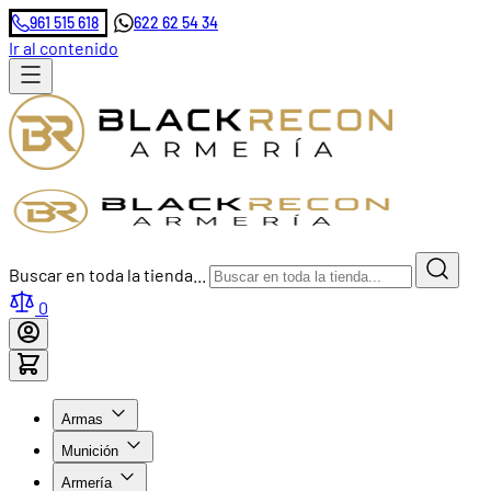
961 515 618
622 62 54 34
Ir al contenido
Buscar en toda la tienda...
0
Armas
Munición
Armería