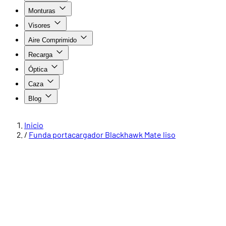
Monturas
Visores
Aire Comprimido
Recarga
Óptica
Caza
Blog
Inicio
/
Funda portacargador Blackhawk Mate liso