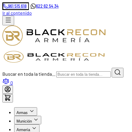
961 515 618
622 62 54 34
Ir al contenido
Buscar en toda la tienda...
0
Armas
Munición
Armería