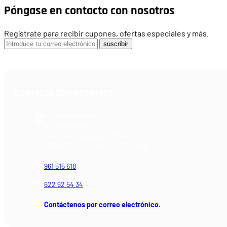
Póngase en contacto con nosotros
Regístrate para recibir cupones, ofertas especiales y más.
suscribir
CONTACTA CON NOSOTROS
Armería Blackrecon
C/ Planxistes, 1
Polígono Industrial "La Mina"
46200 Paiporta (Valencia) España
961 515 618
622 62 54 34
Contáctenos por correo electrónico.