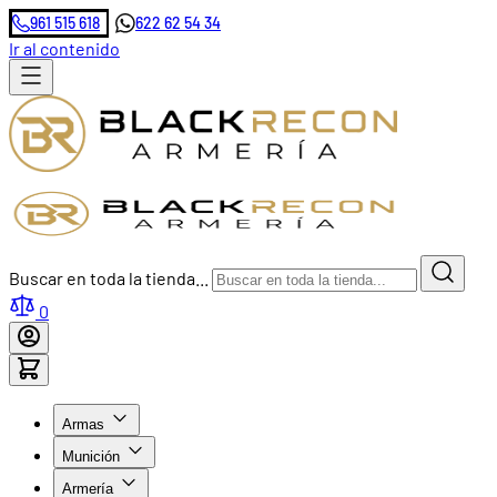
961 515 618
622 62 54 34
Ir al contenido
Buscar en toda la tienda...
0
Armas
Munición
Armería