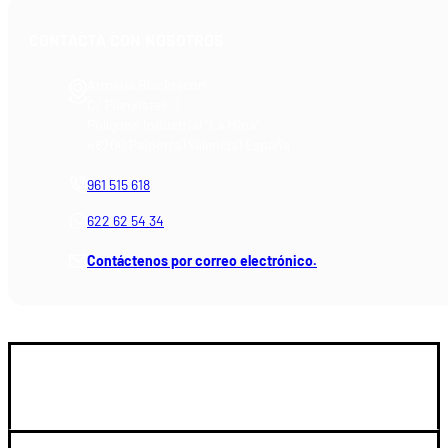
CONTACTA CON NOSOTROS
Armería Blackrecon
C/ Planxistes, 1
Polígono Industrial "La Mina"
46200 Paiporta (Valencia) España
961 515 618
622 62 54 34
Contáctenos por correo electrónico.
GUIA DE COMPRA