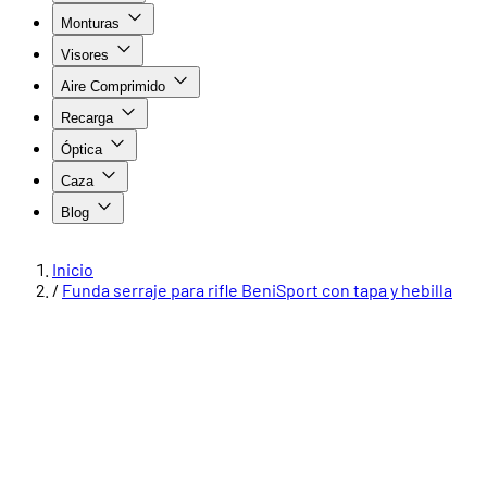
Monturas
Visores
Aire Comprimido
Recarga
Óptica
Caza
Blog
Inicio
/
Funda serraje para rifle BeniSport con tapa y hebilla