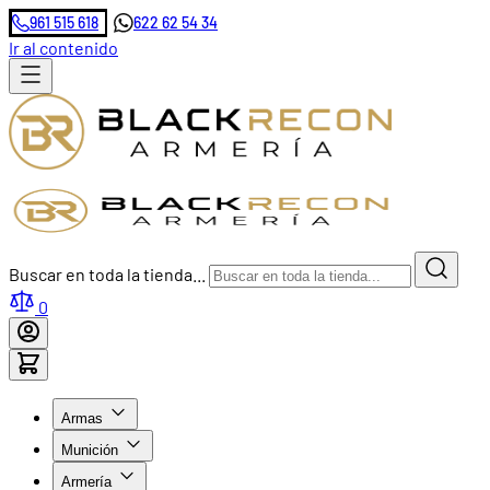
961 515 618
622 62 54 34
Ir al contenido
Buscar en toda la tienda...
0
Armas
Munición
Armería