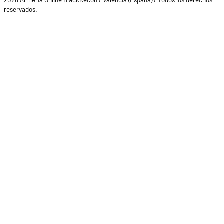
2026 Armeria Online BlackRecon / Valencia (España) / Todos los derechos
reservados.