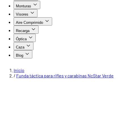
Monturas
Visores
Aire Comprimido
Recarga
Óptica
Caza
Blog
Inicio
/
Funda táctica para rifles y carabinas NcStar Verde