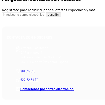
Regístrate para recibir cupones, ofertas especiales y más.
suscribir
CONTACTA CON NOSOTROS
Armería Blackrecon
C/ Planxistes, 1
Polígono Industrial "La Mina"
46200 Paiporta (Valencia) España
961 515 618
622 62 54 34
Contáctenos por correo electrónico.