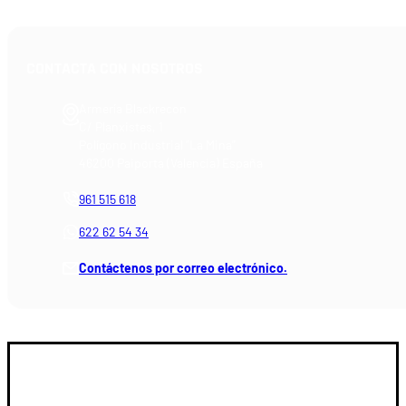
CONTACTA CON NOSOTROS
Armería Blackrecon
C/ Planxistes, 1
Polígono Industrial "La Mina"
46200 Paiporta (Valencia) España
961 515 618
622 62 54 34
Contáctenos por correo electrónico.
GUIA DE COMPRA