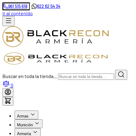
961 515 618
622 62 54 34
Ir al contenido
Buscar en toda la tienda...
0
Armas
Munición
Armería