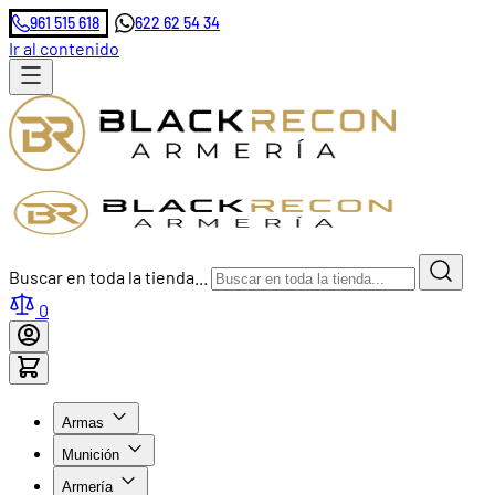
961 515 618
622 62 54 34
Ir al contenido
Buscar en toda la tienda...
0
Armas
Munición
Armería