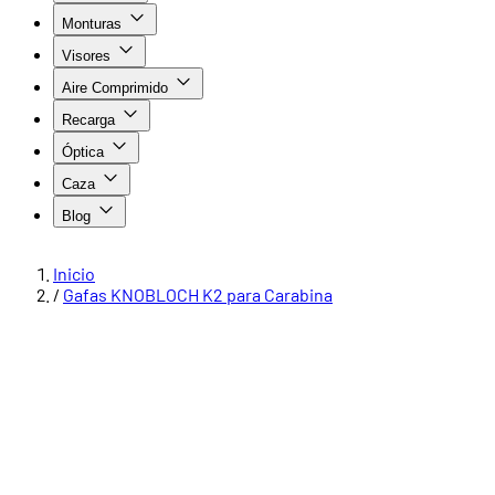
Monturas
Visores
Aire Comprimido
Recarga
Óptica
Caza
Blog
Inicio
/
Gafas KNOBLOCH K2 para Carabina