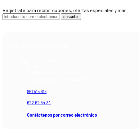
Regístrate para recibir cupones, ofertas especiales y más.
suscribir
CONTACTA CON NOSOTROS
Armería Blackrecon
C/ Planxistes, 1
Polígono Industrial "La Mina"
46200 Paiporta (Valencia) España
961 515 618
622 62 54 34
Contáctenos por correo electrónico.